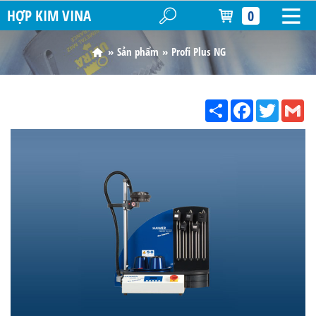
HỢP KIM VINA
0
Sản phẩm
Profi Plus NG
Share
Facebook
Twitter
Gm