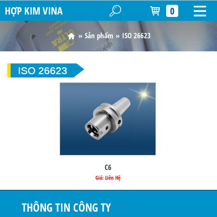
HỢP KIM VINA
0
Sản phẩm
ISO 26623
ISO 26623
C6
Giá: Liên Hệ
THÔNG TIN CÔNG TY