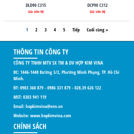
DLD90 C315
DCP90 C312
Giá: Liên Hệ
Giá: Liên Hệ
1
2
3
4
5
Tiếp
Cuối cùng »
THÔNG TIN CÔNG TY
CÔNG TY TNHH MTV SX TM & DV HỢP KIM VINA
ĐC: 1446-1448 Đường 3/2, Phường Minh Phụng, TP. Hồ Chí
Minh.
ĐT: 0903 360 879 - 0986 331 879 - 028.39 626 122
MST: 0303 941 119
Email: hopkimvina@vnn.vn
Website:
www.hopkimvina.com
CHÍNH SÁCH