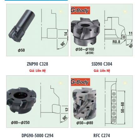
ZNP90 C328
SSD90 C304
Giá: Liên Hệ
Giá: Liên Hệ
DPG90-5000 C294
RFC C274